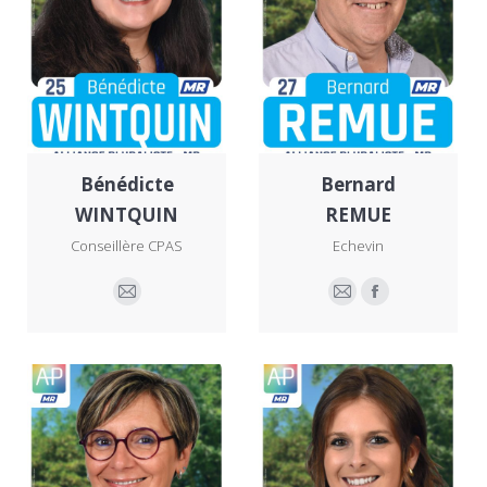
Bénédicte
Bernard
WINTQUIN
REMUE
Conseillère CPAS
Echevin
E-
E-
Facebook
mail
mail