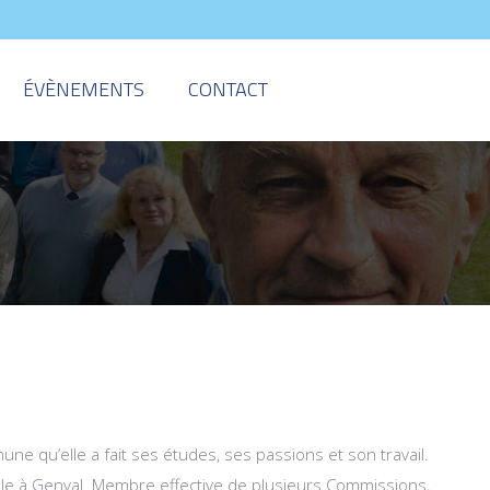
ÉVÈNEMENTS
CONTACT
e qu’elle a fait ses études, ses passions et son travail.
le à Genval. Membre effective de plusieurs Commissions,