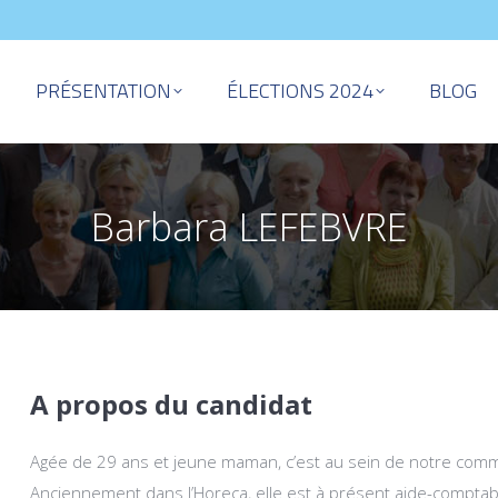
PRÉSENTATION
ÉLECTIONS 2024
BLOG
Barbara LEFEBVRE
A propos du candidat
Agée de 29 ans et jeune maman, c’est au sein de notre commun
Anciennement dans l’Horeca, elle est à présent aide-comptab