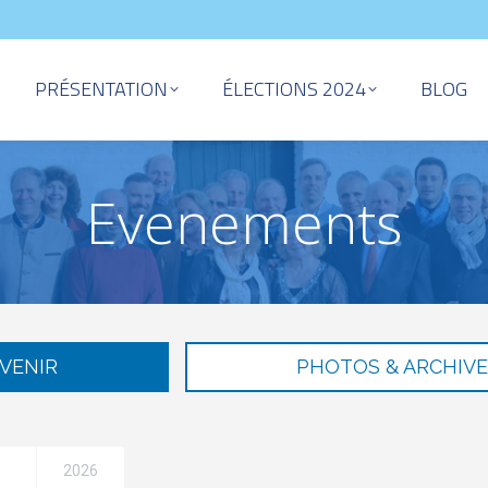
PRÉSENTATION
ÉLECTIONS 2024
BLOG
Evenements
Vous êtes ici :
 VENIR
PHOTOS & ARCHIVE
2026
Tout voir
Drinks
Fêtes
Inauguration