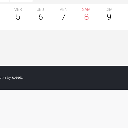
MER
JEU
VEN
SAM
DIM
5
6
7
8
9
Liste élections communale
octobre 2018
sion by
Inauguration Crèche