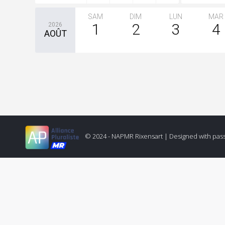
SAM
DIM
LUN
MAR
1
2
3
4
2026
AOÛT
Drink rentrée 2024
© 2024 - NAPMR Rixensart |
Designed with pas
Drink NAP 2018