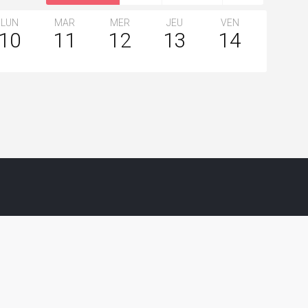
LUN
MAR
MER
JEU
VEN
SAM
10
11
12
13
14
15
Voeux 2018 aux associations
21 juillet 2017 Bourgeois