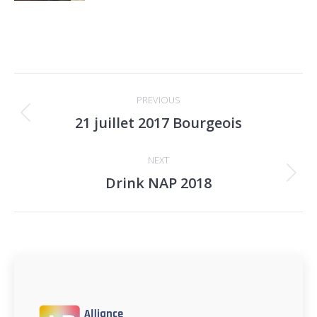
Navigation
PREVIOUS
de
21 juillet 2017 Bourgeois
Onglet
commentaire
précédent
NEXT
Drink NAP 2018
Projets
similaires