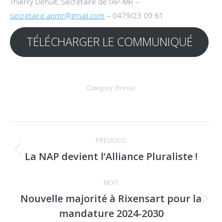
Thierry Denuit, Secrétaire de l’AP-MR –
secretaire.apmr@gmail.com
– 0479/23 09 61
TÉLÉCHARGER LE COMMUNIQUÉ
Category:
Presse
Post
PREVIOUS
navigation
La NAP devient l’Alliance Pluraliste !
Previous
post:
NEXT
Nouvelle majorité à Rixensart pour la
Next
mandature 2024-2030
post: