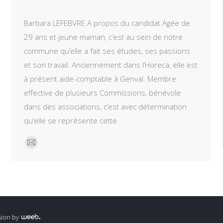
Barbara LEFEBVRE A propos du candidat Agée de
29 ans et jeune maman, c’est au sein de notre
commune qu’elle a fait ses études, ses passions
et son travail. Anciennement dans l’Horeca, elle est
à présent aide-comptable à Genval. Membre
effective de plusieurs Commissions, bénévole
dans des associations, c’est avec détermination
qu’elle se représente cette
E-
mail
sion by