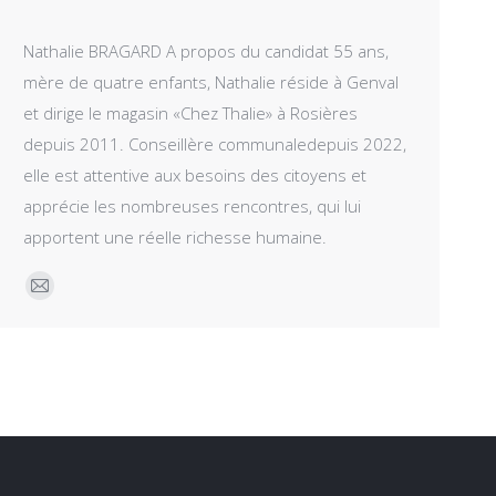
Nathalie BRAGARD A propos du candidat 55 ans,
mère de quatre enfants, Nathalie réside à Genval
et dirige le magasin «Chez Thalie» à Rosières
depuis 2011. Conseillère communaledepuis 2022,
elle est attentive aux besoins des citoyens et
apprécie les nombreuses rencontres, qui lui
apportent une réelle richesse humaine.
E-
mail