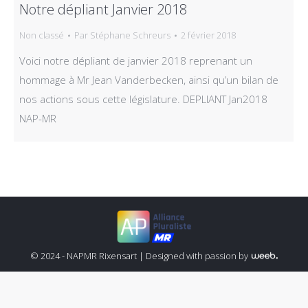
Notre dépliant Janvier 2018
Non classé
Par
Stéphane Schreurs
2 février 2018
Voici notre dépliant de janvier 2018 reprenant un
hommage à Mr Jean Vanderbecken, ainsi qu’un bilan de
nos actions sous cette législature. DEPLIANT Jan2018
NAP-MR
© 2024 - NAPMR Rixensart |
Designed with passion by