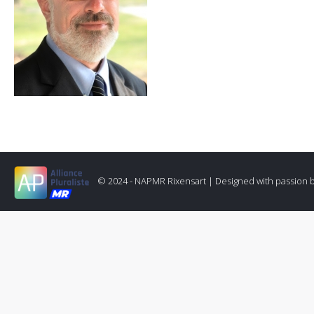
© 2024 - NAPMR Rixensart |
Designed with passion 