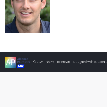
© 2024 - NAPMR Rixensart |
Designed with passion 