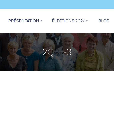
PRÉSENTATION
ÉLECTIONS 2024
BLOG
2Q==-3