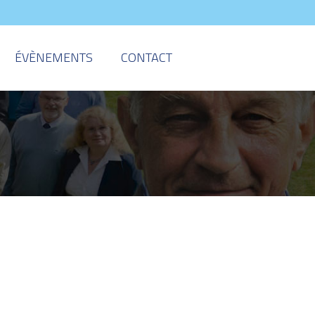
ÉVÈNEMENTS
CONTACT