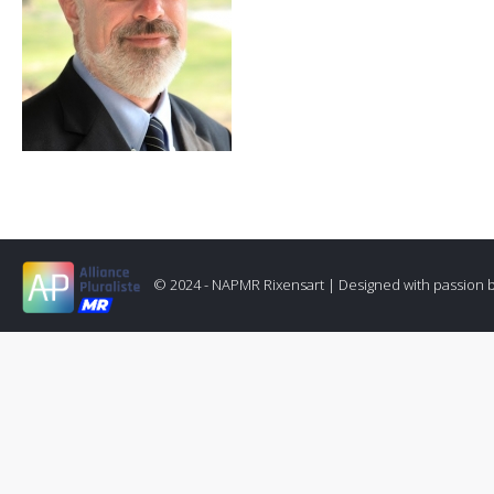
© 2024 - NAPMR Rixensart |
Designed with passion 