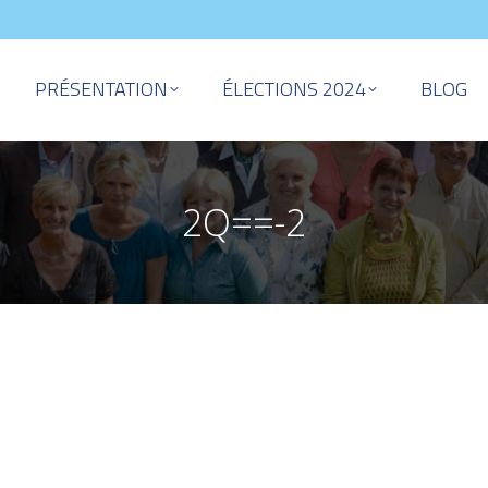
PRÉSENTATION
ÉLECTIONS 2024
BLOG
2Q==-2