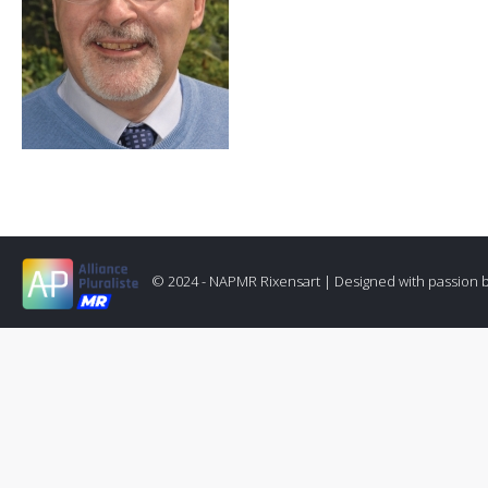
© 2024 - NAPMR Rixensart |
Designed with passion 