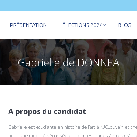
PRÉSENTATION
ÉLECTIONS 2024
BLOG
Gabrielle de DONNEA
A propos du candidat
Gabrielle est étudiante en histoire de l’art à l’UCLouvain et che
pour une mobilité sécurisée et aider les jeunes à mieux s’insér