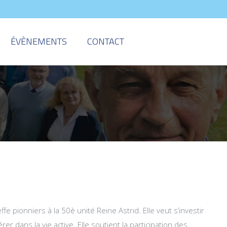
ÉVÈNEMENTS
CONTACT
ffe pionniers à la 50è unité Reine Astrid. Elle veut s’investir
er dans la vie active. Elle soutient la participation des