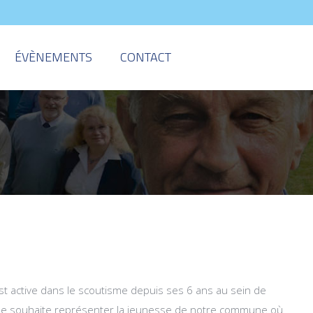
ÉVÈNEMENTS
CONTACT
est active dans le scoutisme depuis ses 6 ans au sein de
elle souhaite représenter la jeunesse de notre commune où