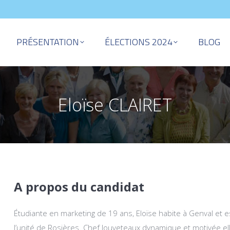
PRÉSENTATION
ÉLECTIONS 2024
BLOG
Eloïse CLAIRET
A propos du candidat
Étudiante en marketing de 19 ans, Eloïse habite à Genval et 
l’unité de Rosières. Chef louveteaux dynamique et motivée 