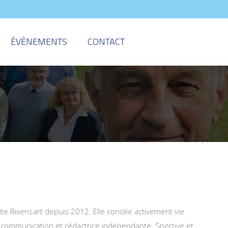
ÉVÈNEMENTS
CONTACT
e Rixensart depuis 2012. Elle concilie activement vie
e communication et rédactrice indépendante. Sportive et