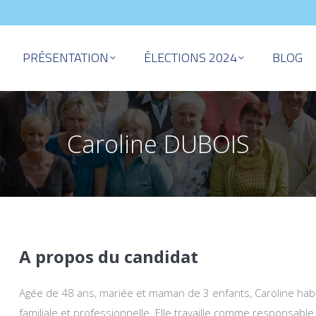
PRÉSENTATION
ÉLECTIONS 2024
BLOG
Caroline DUBOIS
A propos du candidat
Agée de 48 ans, mariée et maman de 3 enfants, Caroline habit
familiale et professionnelle. Elle travaille comme responsabl